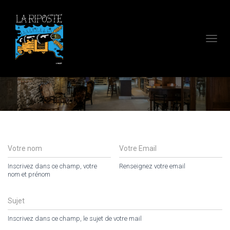
D
É
P
Contact
L
I
E
R
L
A
N
A
V
I
Inscrivez dans ce champ, votre
Renseignez votre email
G
nom et prénom
A
T
I
O
Inscrivez dans ce champ, le sujet de votre mail
N