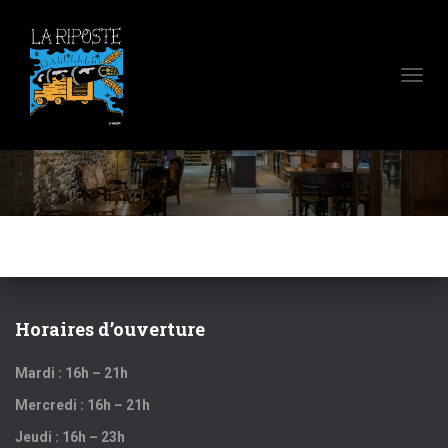
D
É
P
Notre histoire
L
I
E
R
L
A
N
A
V
I
Horaires d’ouverture
G
A
Mardi : 16h – 21h
T
I
Mercredi : 16h – 21h
O
N
Jeudi : 16h – 23h