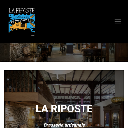
D
É
P
Notre projet de brasserie
L
I
E
R
L
A
N
A
V
I
G
A
LA RIPOSTE
T
I
O
N
Brasserie artisanale