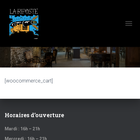
D
É
P
Panier
L
I
E
R
L
A
[woocommerce_cart]
N
A
V
I
G
A
Horaires d’ouverture
T
I
Mardi : 16h – 21h
O
N
Mercredi : 16h – 21h