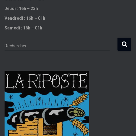
Jeudi : 16h – 23h
Vendredi : 16h – 01h
Samedi : 16h – 01h
R
Rechercher…
e
c
h
e
r
c
h
e
r
: